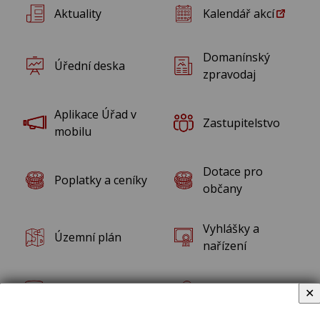
Aktuality
Kalendář akcí
Domanínský
Úřední deska
zpravodaj
Aplikace Úřad v
Zastupitelstvo
mobilu
Dotace pro
Poplatky a ceníky
občany
Vyhlášky a
Územní plán
nařízení
Rozpočet obce
Kontakty
✕