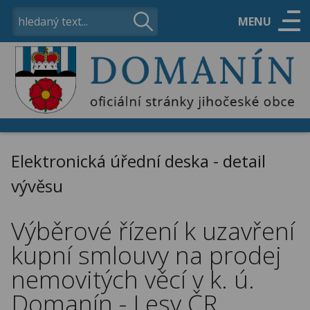
MENU
ÚŘAD
OBEC
Elektronická úřední deska - detail
VOLNÝ ČAS
vývěsu
Výběrové řízení k uzavření
KONTAKTY
kupní smlouvy na prodej
nemovitých věcí v k. ú.
Domanín - Lesy ČR