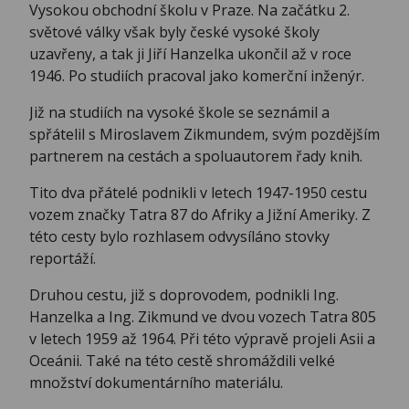
Vysokou obchodní školu v Praze. Na začátku 2.
světové války však byly české vysoké školy
uzavřeny, a tak ji Jiří Hanzelka ukončil až v roce
1946. Po studiích pracoval jako komerční inženýr.
Již na studiích na vysoké škole se seznámil a
spřátelil s Miroslavem Zikmundem, svým pozdějším
partnerem na cestách a spoluautorem řady knih.
Tito dva přátelé podnikli v letech 1947-1950 cestu
vozem značky Tatra 87 do Afriky a Jižní Ameriky. Z
této cesty bylo rozhlasem odvysíláno stovky
reportáží.
Druhou cestu, již s doprovodem, podnikli Ing.
Hanzelka a Ing. Zikmund ve dvou vozech Tatra 805
v letech 1959 až 1964. Při této výpravě projeli Asii a
Oceánii. Také na této cestě shromáždili velké
množství dokumentárního materiálu.