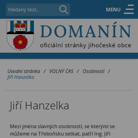
MENU
ÚŘAD
OBEC
/
/
/
Úvodní stránka
VOLNÝ ČAS
Osobnosti
Jiří Hanzelka
VOLNÝ ČAS
Jiří Hanzelka
KONTAKTY
Mezi jména slavných osobností, se kterými se
můžeme na Třeboňsku setkat, patří Ing. Jiří