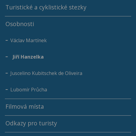
Venkovská usedlost č. p. 31
Turistické a cyklistické stezky
Spolek Domanínských maminek
Myslivna č. p. 56
Osobnosti
Keramický kroužek
Pomník Obětem 1.světové války
SDH Domanín
Václav Martínek
MS Pláně
Jiří Hanzelka
HAFÍK TŘEBOŇ, z.s.
Juscelino Kubitschek de Oliveira
Lubomír Průcha
Filmová místa
Odkazy pro turisty