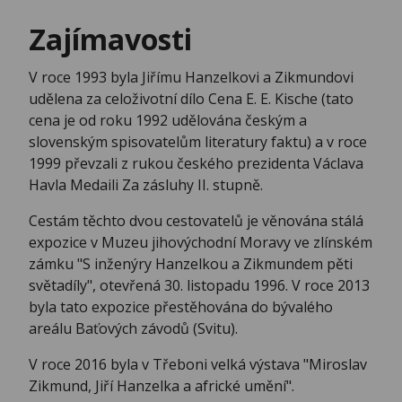
Zajímavosti
V roce 1993 byla Jiřímu Hanzelkovi a Zikmundovi
udělena za celoživotní dílo Cena E. E. Kische (tato
cena je od roku 1992 udělována českým a
slovenským spisovatelům literatury faktu) a v roce
1999 převzali z rukou českého prezidenta Václava
Havla Medaili Za zásluhy II. stupně.
Cestám těchto dvou cestovatelů je věnována stálá
expozice v Muzeu jihovýchodní Moravy ve zlínském
zámku "S inženýry Hanzelkou a Zikmundem pěti
světadíly", otevřená 30. listopadu 1996. V roce 2013
byla tato expozice přestěhována do bývalého
areálu Baťových závodů (Svitu).
V roce 2016 byla v Třeboni velká výstava "Miroslav
Zikmund, Jiří Hanzelka a africké umění".