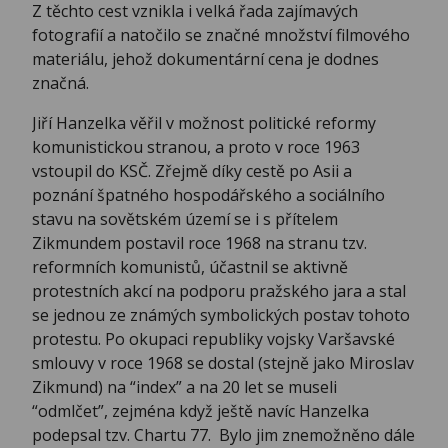
Z těchto cest vznikla i velká řada zajímavých
fotografií a natočilo se značné množství filmového
materiálu, jehož dokumentární cena je dodnes
značná.
Jiří Hanzelka věřil v možnost politické reformy
komunistickou stranou, a proto v roce 1963
vstoupil do KSČ. Zřejmě díky cestě po Asii a
poznání špatného hospodářského a sociálního
stavu na sovětském území se i s přítelem
Zikmundem postavil roce 1968 na stranu tzv.
reformních komunistů, účastnil se aktivně
protestních akcí na podporu pražského jara a stal
se jednou ze známých symbolických postav tohoto
protestu. Po okupaci republiky vojsky Varšavské
smlouvy v roce 1968 se dostal (stejně jako Miroslav
Zikmund) na “index” a na 20 let se museli
“odmlčet”, zejména když ještě navíc Hanzelka
podepsal tzv. Chartu 77. Bylo jim znemožněno dále