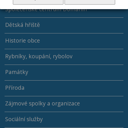
Společenské centrum Domanín
Dětská hřiště
Historie obce
Rybníky, koupání, rybolov
Památky
Příroda
Návesní kaple sv. Václava
Zájmové spolky a organizace
Kostel sv. Jiljí se hřbitovem
Sociální služby
Schwarzenberská hrobka s parkem
Knihovna