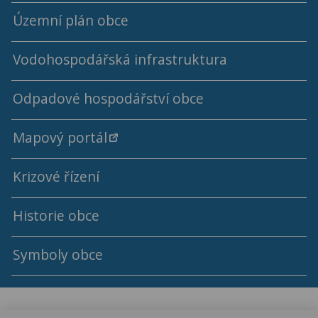
Rok 2024
Územní plán obce
Rok 2023
Vodohospodářská infrastruktura
Rok 2022
Odpadové hospodářství obce
Ceny a kalkulace vodného a stočného
Rok 2021
Mapový portál
Výsledky rozborů pitné vody
Rok 2020
Krizové řízení
Rok 2019
Historie obce
Rok 2018
Symboly obce
Rok 2017