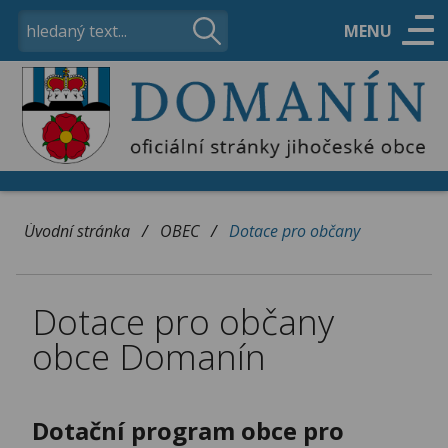
MENU
ÚŘAD
OBEC
/
/
Úvodní stránka
OBEC
Dotace pro občany
VOLNÝ ČAS
Dotace pro občany
KONTAKTY
obce Domanín
Dotační program obce pro