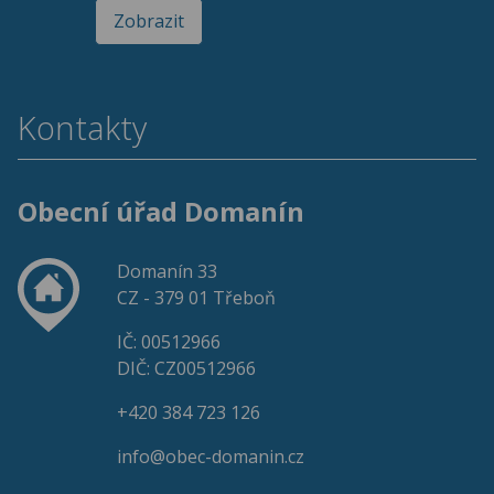
Zobrazit
Kontakty
Obecní úřad Domanín
Domanín 33
CZ - 379 01 Třeboň
IČ: 00512966
DIČ: CZ00512966
+420 384 723 126
info@obec-domanin.cz