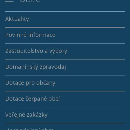
Aktuality
Povinné informace
Zastupitelstvo a výbory
Domanínský zpravodaj
Programy a usnesení ZO
Dotace pro občany
Archív programů a usnesení ZO
Archiv Domanínského zpravodaje
Dotace čerpané obcí
Členové ZO
Jednací řád ZO
Veřejné zakázky
2018 - 2022
Výbory