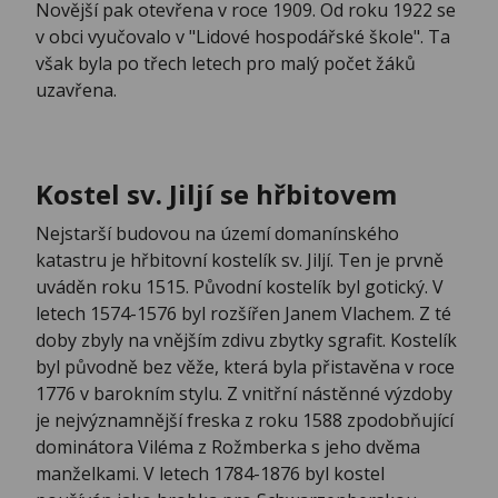
Novější pak otevřena v roce 1909. Od roku 1922 se
v obci vyučovalo v "Lidové hospodářské škole". Ta
však byla po třech letech pro malý počet žáků
uzavřena.
Kostel sv. Jiljí se hřbitovem
Nejstarší budovou na území domanínského
katastru je hřbitovní kostelík sv. Jiljí. Ten je prvně
uváděn roku 1515. Původní kostelík byl gotický. V
letech 1574-1576 byl rozšířen Janem Vlachem. Z té
doby zbyly na vnějším zdivu zbytky sgrafit. Kostelík
byl původně bez věže, která byla přistavěna v roce
1776 v barokním stylu. Z vnitřní nástěnné výzdoby
je nejvýznamnější freska z roku 1588 zpodobňující
dominátora Viléma z Rožmberka s jeho dvěma
manželkami. V letech 1784-1876 byl kostel