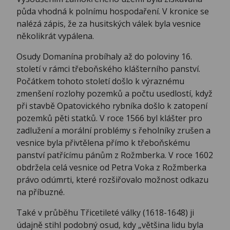
půda vhodná k polnímu hospodaření. V kronice se
nalézá zápis, že za husitských válek byla vesnice
několikrát vypálena.
Osudy Domanína probíhaly až do poloviny 16.
století v rámci třeboňského klášterního panství.
Počátkem tohoto století došlo k výraznému
zmenšení rozlohy pozemků a počtu usedlostí, když
při stavbě Opatovického rybníka došlo k zatopení
pozemků pěti statků. V roce 1566 byl klášter pro
zadlužení a morální problémy s řeholníky zrušen a
vesnice byla přivtělena přímo k třeboňskému
panství patřícímu pánům z Rožmberka. V roce 1602
obdržela celá vesnice od Petra Voka z Rožmberka
právo odúmrti, které rozšiřovalo možnost odkazu
na příbuzné.
Také v průběhu Třicetileté války (1618-1648) ji
údajně stihl podobný osud, kdy „většina lidu byla