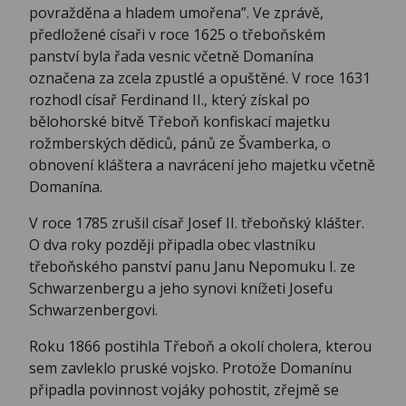
povražděna a hladem umořena”. Ve zprávě,
předložené císaři v roce 1625 o třeboňském
panství byla řada vesnic včetně Domanína
označena za zcela zpustlé a opuštěné. V roce 1631
rozhodl císař Ferdinand II., který získal po
bělohorské bitvě Třeboň konfiskací majetku
rožmberských dědiců, pánů ze Švamberka, o
obnovení kláštera a navrácení jeho majetku včetně
Domanína.
V roce 1785 zrušil císař Josef II. třeboňský klášter.
O dva roky později připadla obec vlastníku
třeboňského panství panu Janu Nepomuku I. ze
Schwarzenbergu a jeho synovi knížeti Josefu
Schwarzenbergovi.
Roku 1866 postihla Třeboň a okolí cholera, kterou
sem zavleklo pruské vojsko. Protože Domanínu
připadla povinnost vojáky pohostit, zřejmě se