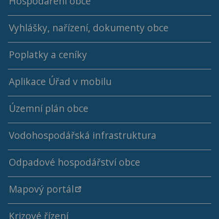
Hospodaření obce
2014 - 2018
Vyhlášky, nařízení, dokumenty obce
Střednědobý výhled rozpočtu
Poplatky a ceníky
Rok 2026
Aplikace Úřad v mobilu
Rok 2025
Rok 2024
Územní plán obce
Rok 2023
Vodohospodářská infrastruktura
Rok 2022
Odpadové hospodářství obce
Ceny a kalkulace vodného a stočného
Rok 2021
Mapový portál
Výsledky rozborů pitné vody
Rok 2020
Krizové řízení