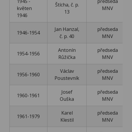
1945 -
předseda
Štícha, č. p.
květen
MNV
13
1946
Jan Hanzal,
předseda
1946-1954
č. p. 40
MNV
Antonín
předseda
1954-1956
Růžička
MNV
Václav
předseda
1956-1960
Poustevník
MNV
Josef
předseda
1960-1961
Ouška
MNV
Karel
předseda
1961-1979
Klestil
MNV