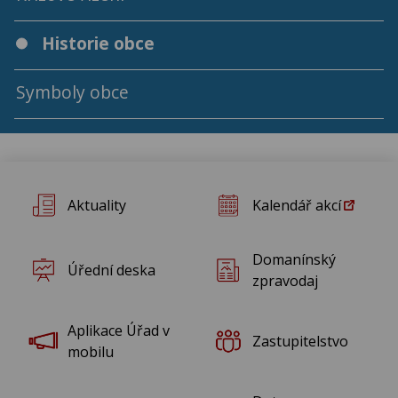
Rok 2019
Historie obce
Rok 2018
Symboly obce
Rok 2017
Rok 2016
Aktuality
Kalendář akcí
Rok 2015
Domanínský
Úřední deska
Rok 2014
zpravodaj
Rok 2013
Aplikace Úřad v
Zastupitelstvo
mobilu
Rok 2012