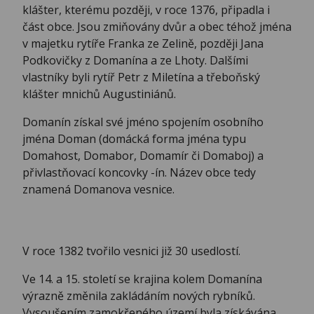
klášter, kterému později, v roce 1376, připadla i
část obce. Jsou zmiňovány dvůr a obec téhož jména
v majetku rytíře Franka ze Zelině, později Jana
Podkovičky z Domanína a ze Lhoty. Dalšími
vlastníky byli rytíř Petr z Miletína a třeboňský
klášter mnichů Augustiniánů.
Domanín získal své jméno spojením osobního
jména Doman (domácká forma jména typu
Domahost, Domabor, Domamír či Domaboj) a
přivlastňovací koncovky -ín. Název obce tedy
znamená Domanova vesnice.
V roce 1382 tvořilo vesnici již 30 usedlostí.
Ve 14. a 15. století se krajina kolem Domanína
výrazně změnila zakládáním nových rybníků.
Vysoušením zamokřeného území byla získávána