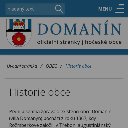
MENU
ÚŘAD
OBEC
/
/
Úvodní stránka
OBEC
Historie obce
VOLNÝ ČAS
Historie obce
KONTAKTY
První písemná zpráva o existenci obce Domanín
(villa Domanyn) pochází z roku 1367, kdy
Rožmberkové založili v Třeboni augustiniánský