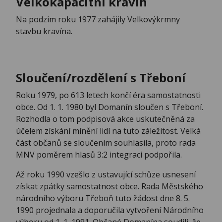
Velkokapacitní kravín
Na podzim roku 1977 zahájily Velkovýkrmny
stavbu kravína.
Sloučení/rozdělení s Třeboní
Roku 1979, po 613 letech končí éra samostatnosti
obce. Od 1. 1. 1980 byl Domanín sloučen s Třeboní.
Rozhodla o tom podpisová akce uskutečněná za
účelem získání mínění lidí na tuto záležitost. Velká
část občanů se sloučením souhlasila, proto rada
MNV poměrem hlasů 3:2 integraci podpořila.
Až roku 1990 vzešlo z ustavující schůze usnesení
získat zpátky samostatnost obce. Rada Městského
národního výboru Třeboň tuto žádost dne 8. 5.
1990 projednala a doporučila vytvoření Národního
výboru od 1. 1. 1991. Občané Domanína soudili, že