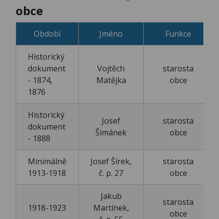
obce
Období
Jméno
Funkce
Historický
dokument
Vojtěch
starosta
- 1874,
Matějka
obce
1876
Historický
Josef
starosta
dokument
Šimánek
obce
- 1888
Minimálně
Josef Šírek,
starosta
1913-1918
č. p. 27
obce
Jakub
starosta
1918-1923
Martínek,
obce