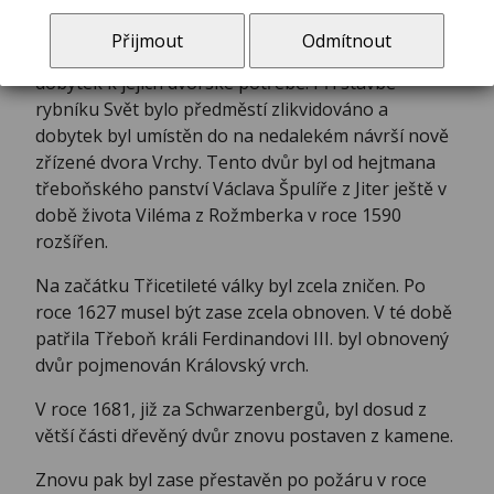
Dvůr Vrchy vznikl v 16. století, v době, kdy
třeboňské panství patřilo Rožmberkům. Ti měli na
Přijmout
Odmítnout
svinenském předměstí dvorec, kde byl ustájen
dobytek k jejich dvorské potřebě. Při stavbě
rybníku Svět bylo předměstí zlikvidováno a
dobytek byl umístěn do na nedalekém návrší nově
zřízené dvora Vrchy. Tento dvůr byl od hejtmana
třeboňského panství Václava Špulíře z Jiter ještě v
době života Viléma z Rožmberka v roce 1590
rozšířen.
Na začátku Třicetileté války byl zcela zničen. Po
roce 1627 musel být zase zcela obnoven. V té době
patřila Třeboň králi Ferdinandovi III. byl obnovený
dvůr pojmenován Královský vrch.
V roce 1681, již za Schwarzenbergů, byl dosud z
větší části dřevěný dvůr znovu postaven z kamene.
Znovu pak byl zase přestavěn po požáru v roce