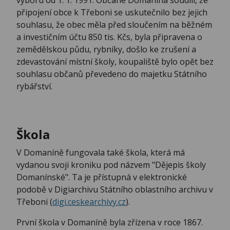
připojení obce k Třeboni se uskutečnilo bez jejich
souhlasu, že obec měla před sloučením na běžném
a investičním účtu 850 tis. Kčs, byla připravena o
zemědělskou půdu, rybníky, došlo ke zrušení a
zdevastování místní školy, koupaliště bylo opět bez
souhlasu občanů převedeno do majetku Státního
rybářství.
Škola
V Domaníně fungovala také škola, která má
vydanou svoji kroniku pod názvem "Dějepis školy
Domanínské". Ta je přístupná v elektronické
podobě v Digiarchivu Státního oblastního archivu v
Třeboni (
digi.ceskearchivy.cz
).
První škola v Domaníně byla zřízena v roce 1867.