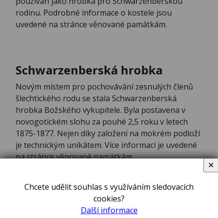
používán jako hrobka pro Schwarzenberskou
rodinu. Podrobné informace o kostele jsou
uvedené na stránce věnované památkám.
Schwarzenberská hrobka
Novým místem pro pochovávání zesnulých členů
šlechtického rodu se stala Schwarzenberská
hrobka Božského vykupitele. Byla postavena v
novogotickém slohu za pouhé 2,5 roku v letech
1875-1877. Nejen díky založení na mokrém podloží
je technickým unikátem. Více informací je uvedené
na stránce věnované památkám.
✕
Chcete udělit souhlas s využíváním sledovacích
cookies?
Vrchy
Další informace