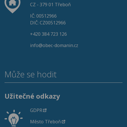
CZ - 379 01 Třeboň
IČ: 00512966
DIČ: CZ00512966
+420 384 723 126
info@obec-domanin.cz
Může se hodit
Užitečné odkazy
GDPR
Město Třeboň