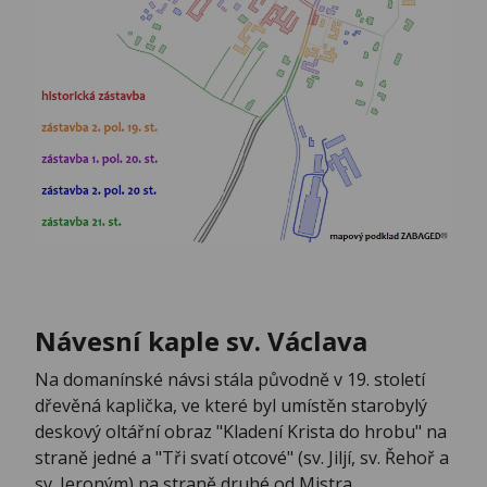
Návesní kaple sv. Václava
Na domanínské návsi stála původně v 19. století
dřevěná kaplička, ve které byl umístěn starobylý
deskový oltářní obraz "Kladení Krista do hrobu" na
straně jedné a "Tři svatí otcové" (sv. Jiljí, sv. Řehoř a
sv. Jeroným) na straně druhé od Mistra