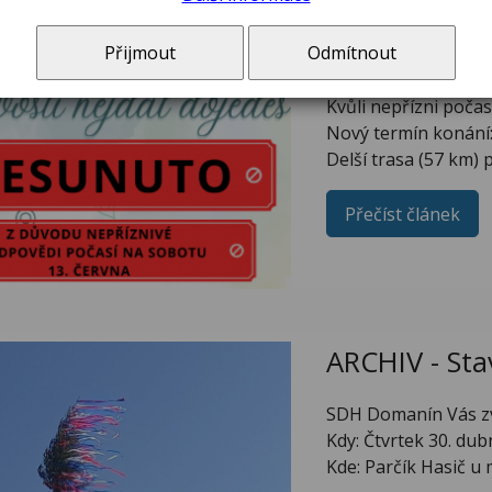
ARCHÍV - Tř
Přijmout
Odmítnout
Tradiční cyklistická 
Kvůli nepřízni poča
Nový termín konání:
Delší trasa (57 km)
Přečíst článek
ARCHIV - Sta
SDH Domanín Vás zve
Kdy: Čtvrtek 30. du
Kde: Parčík Hasič u