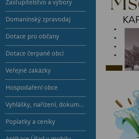
Zastupitelstvo a výbory
Domanínský zpravodaj
Programy a usnesení ZO
Dotace pro občany
Archív programů a usnesení ZO
Archiv Domanínského zpravodaje
Dotace čerpané obcí
Členové ZO
Jednací řád ZO
Veřejné zakázky
2018 - 2022
Výbory
Hospodaření obce
2014 - 2018
Vyhlášky, nařízení, dokumenty obce
Střednědobý výhled rozpočtu
Poplatky a ceníky
Rok 2026
Aplikace Úřad v mobilu
Rok 2025