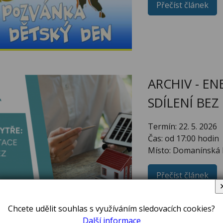
Přečíst článek
ARCHIV - EN
SDÍLENÍ BEZ
Termín: 22. 5. 2026
Čas: od 17:00 hodin
Místo: Domanínská
Přečíst článek
Chcete udělit souhlas s využíváním sledovacích cookies?
Další informace