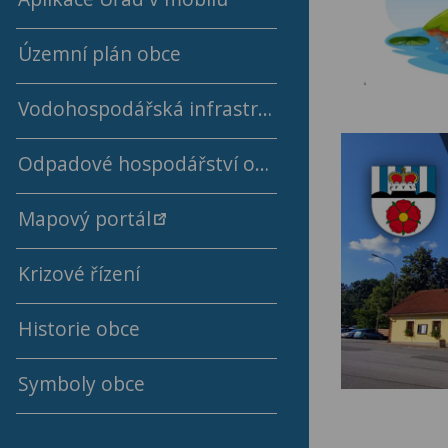
Rok 2024
Územní plán obce
Rok 2023
Vodohospodářská infrastruktura
Rok 2022
Odpadové hospodářství obce
Ceny a kalkulace vodného a stočného
Rok 2021
Mapový portál
Výsledky rozborů pitné vody
Rok 2020
Krizové řízení
Rok 2019
Historie obce
Rok 2018
Symboly obce
Rok 2017