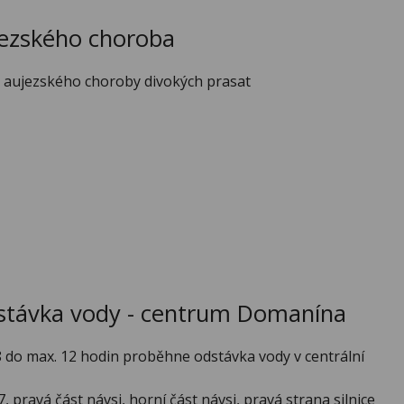
jezského choroba
u aujezského choroby divokých prasat
stávka vody - centrum Domanína
 8 do max. 12 hodin proběhne odstávka vody v centrální
7, pravá část návsi, horní část návsi, pravá strana silnice