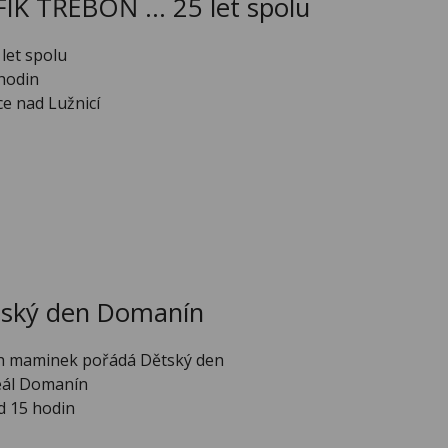
ÍK TŘEBOŇ ... 25 let spolu
let spolu
 hodin
e nad Lužnicí
tský den Domanín
h maminek pořádá Dětský den
reál Domanín
d 15 hodin