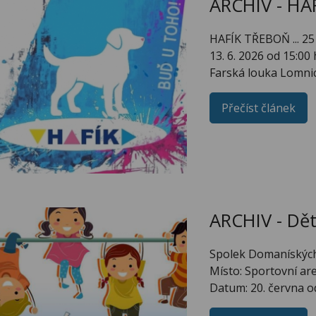
ARCHIV - HAF
HAFÍK TŘEBOŇ ... 25 
13. 6. 2026 od 15:00
Farská louka Lomnic
Přečíst článek
ARCHIV - Dě
Spolek Domanískýc
Místo: Sportovní a
Datum: 20. června o