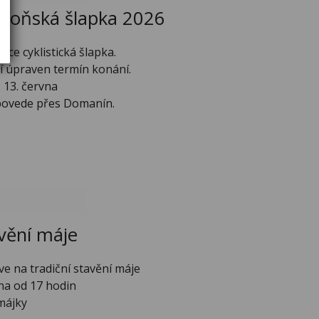
eboňská šlapka 2026
akce cyklistická šlapka.
sí úpraven termín konání.
 13. června
 povede přes Domanín.
vění máje
 na tradiční stavění máje
bna od 17 hodin
 májky