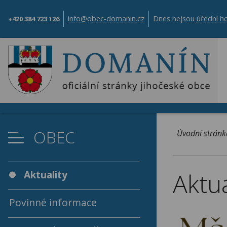
info@obec-domanin.cz
Dnes nejsou
úřední h
+420 384 723 126
OBEC
Úvodní stránk
Aktua
Aktuality
Povinné informace