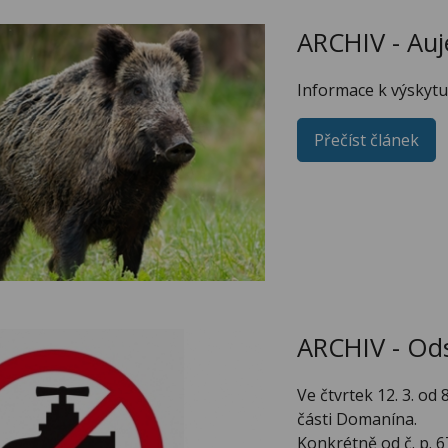
ARCHIV - Au
Informace k výskyt
Přečíst článek
ARCHIV - Od
Ve čtvrtek 12. 3. od
části Domanína.
Konkrétně od č. p. 6