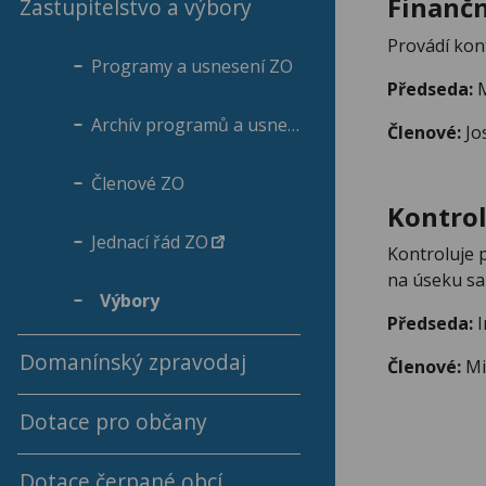
Finančn
Zastupitelstvo a výbory
Provádí kont
Programy a usnesení ZO
Předseda:
M
Archív programů a usnesení ZO
Členové:
Jo
Členové ZO
Kontrol
Jednací řád ZO
Kontroluje 
na úseku sam
Výbory
Předseda:
I
Domanínský zpravodaj
Členové:
Mi
Dotace pro občany
Archiv Domanínského zpravodaje
Dotace čerpané obcí