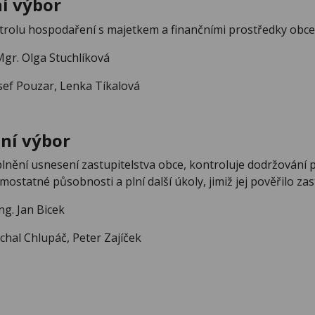
í výbor
rolu hospodaření s majetkem a finančními prostředky obce a p
gr. Olga Stuchlíková
sef Pouzar, Lenka Tíkalová
ní výbor
plnění usnesení zastupitelstva obce, kontroluje dodržování
ostatné působnosti a plní další úkoly, jimiž jej pověřilo zas
ng. Jan Bicek
chal Chlupáč, Peter Zajíček