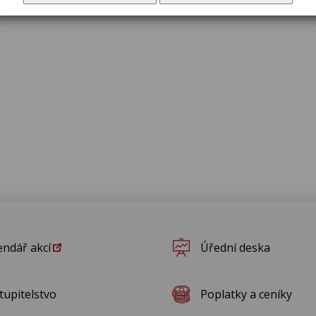
endář akcí
Úřední deska
tupitelstvo
Poplatky a ceníky