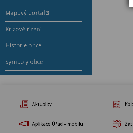
Rok 2021
Mapový portál
Výsledky rozborů pitné vody
Rok 2020
Krizové řízení
Rok 2019
Historie obce
Rok 2018
Symboly obce
Rok 2017
Rok 2016
Aktuality
Kal
Rok 2015
Rok 2014
Aplikace Úřad v mobilu
Zas