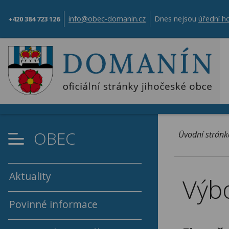
info@obec-domanin.cz
Dnes nejsou
úřední h
+420 384 723 126
OBEC
Úvodní stránk
Aktuality
Výb
Povinné informace