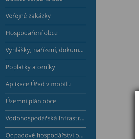
Veřejné zakázky
2018 - 2022
Hospodaření obce
2014 - 2018
Vyhlášky, nařízení, dokumenty obce
Střednědobý výhled rozpočtu
Poplatky a ceníky
Rok 2026
Aplikace Úřad v mobilu
Rok 2025
Rok 2024
Územní plán obce
Rok 2023
Vodohospodářská infrastruktura
Rok 2022
Odpadové hospodářství obce
Ceny a kalkulace vodného a stočného