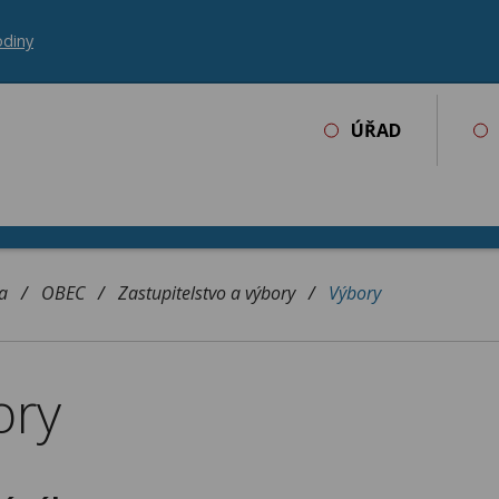
odiny
ÚŘAD
Vyhlášky, nařízení, dokumenty obc
Vodohospodářská infrastruktura
Odpadové hospodářství obce
/
/
/
a
OBEC
Zastupitelstvo a výbory
Výbory
ory