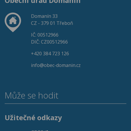
Obecní úřad Domanín
Domanín 33
CZ - 379 01 Třeboň
IČ: 00512966
DIČ: CZ00512966
+420 384 723 126
info@obec-domanin.cz
Může se hodit
Užitečné odkazy