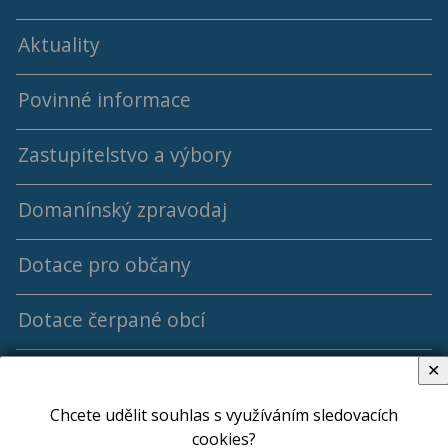
Aktuality
Povinné informace
Zastupitelstvo a výbory
Domanínský zpravodaj
Programy a usnesení ZO
Dotace pro občany
Archív programů a usnesení ZO
Archiv Domanínského zpravodaje
Dotace čerpané obcí
Členové ZO
✕
Jednací řád ZO
Veřejné zakázky
2018 - 2022
Chcete udělit souhlas s využíváním sledovacích
Výbory
Hospodaření obce
2014 - 2018
cookies?