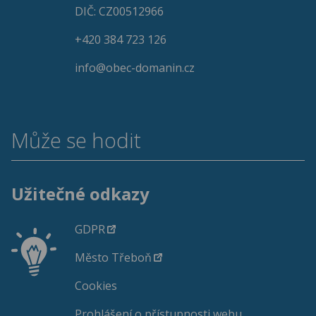
DIČ: CZ00512966
+420 384 723 126
info@obec-domanin.cz
Může se hodit
Užitečné odkazy
GDPR
Město Třeboň
Cookies
Prohlášení o přístupnosti webu