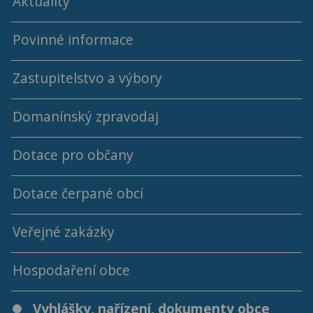
Aktuality
Povinné informace
Zastupitelstvo a výbory
Domanínský zpravodaj
Programy a usnesení ZO
Dotace pro občany
Archív programů a usnesení ZO
Archiv Domanínského zpravodaje
Dotace čerpané obcí
Členové ZO
Jednací řád ZO
Veřejné zakázky
2018 - 2022
Výbory
Hospodaření obce
2014 - 2018
Vyhlášky, nařízení, dokumenty obce
Střednědobý výhled rozpočtu