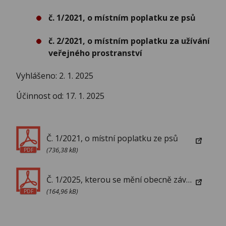
č. 1/2021, o místním poplatku ze psů
č. 2/2021, o místním poplatku za užívání
veřejného prostranství
Vyhlášeno: 2. 1. 2025
Účinnost od: 17. 1. 2025
Č. 1/2021, o místní poplatku ze psů
(736,38 kB)
PDF
Č. 1/2025, kterou se mění obecně závazné vyhlášky č. 2/2009, k zabezpečení místních záležitostí veřejného pořádku a o pravidlech pohybu psů na veřejných prostranstvích, č. 1/2021, o místním poplatku ze psů, č. 2/2021, o místním poplatku za užívání veřejného prostranství
(164,96 kB)
PDF