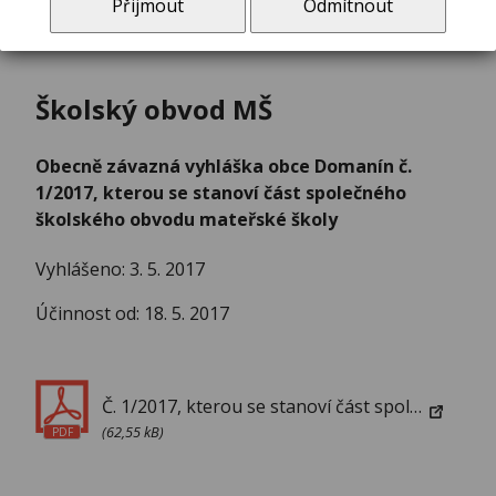
Přijmout
Odmítnout
Školský obvod MŠ
Obecně závazná vyhláška obce Domanín č.
1/2017, kterou se stanoví část společného
školského obvodu mateřské školy
Vyhlášeno: 3. 5. 2017
Účinnost od: 18. 5. 2017
Č. 1/2017, kterou se stanoví část společného školského obvodu mateřské školy
(62,55 kB)
PDF