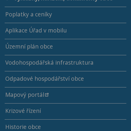
Poplatky a ceníky
Rok 2026
Aplikace Úřad v mobilu
Rok 2025
Rok 2024
Územní plán obce
Rok 2023
Vodohospodářská infrastruktura
Rok 2022
Odpadové hospodářství obce
Ceny a kalkulace vodného a stočného
Rok 2021
Mapový portál
Výsledky rozborů pitné vody
Rok 2020
Krizové řízení
Rok 2019
Historie obce