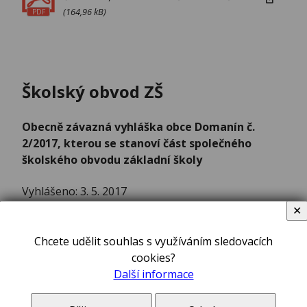
(164,96 kB)
PDF
Školský obvod ZŠ
Obecně závazná vyhláška obce Domanín č.
2/2017, kterou se stanoví část společného
školského obvodu základní školy
Vyhlášeno: 3. 5. 2017
✕
Účinnost od: 18. 5. 2017
Chcete udělit souhlas s využíváním sledovacích
cookies?
Další informace
Č. 2/2017, kterou se stanoví část společného školského obvodu základní školy
(60,90 kB)
PDF