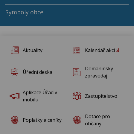
Rok 2018
Symboly obce
Rok 2017
Rok 2016
Aktuality
Kalendář akcí
Rok 2015
Domanínský
Úřední deska
Rok 2014
zpravodaj
Rok 2013
Aplikace Úřad v
Zastupitelstvo
mobilu
Rok 2012
Dotace pro
Poplatky a ceníky
Rok 2011
občany