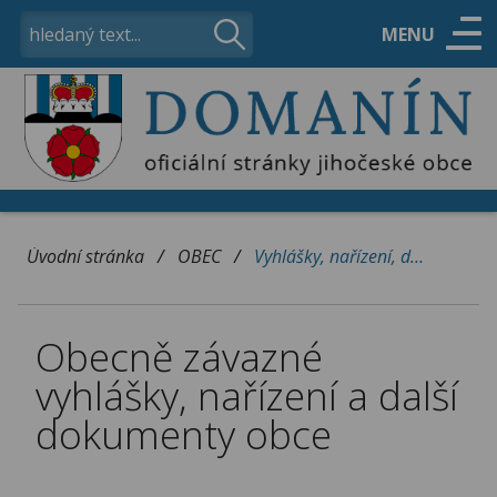
MENU
ÚŘAD
OBEC
/
/
Úvodní stránka
OBEC
Vyhlášky, nařízení, dokumenty obce
VOLNÝ ČAS
Obecně závazné
KONTAKTY
vyhlášky, nařízení a další
dokumenty obce