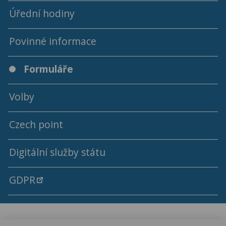
Úřední hodiny
Povinné informace
Formuláře
Volby
Czech point
Volby do Evropského parlamentu 2024
Digitální služby státu
Volby do Krajského zastupitelstva a Senátu PČR 2024
GDPR
Volby do Poslanecké sněmovny Parlamentu České republiky
Volby do zastupitelstev obcí 2026