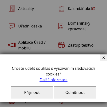
Aktuality
Kalendář akcí
Domanínský
Úřední deska
zpravodaj
Aplikace Úřad v
Zastupitelstvo
mobilu
✕
Dotace pro
Poplatky a ceníky
občany
Chcete udělit souhlas s využíváním sledovacích
cookies?
Další informace
Vyhlášky a
Územní plán
nařízení
Přijmout
Odmítnout
Rozpočet obce
Kontakty