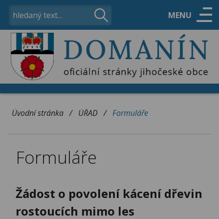
MENU
ÚŘAD
OBEC
/
/
Úvodní stránka
ÚŘAD
Formuláře
VOLNÝ ČAS
Formuláře
KONTAKTY
Žádost o povolení kácení dřevin
rostoucích mimo les