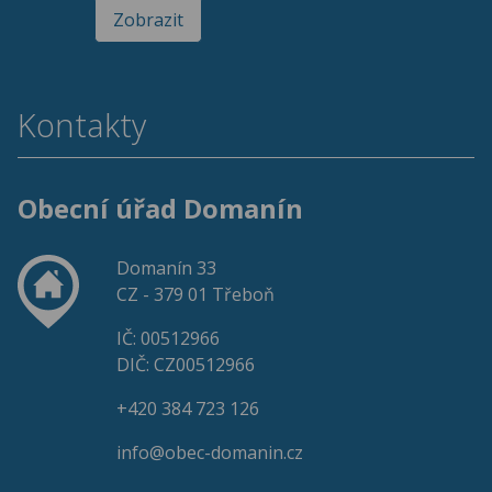
Zobrazit
Kontakty
Obecní úřad Domanín
Domanín 33
CZ - 379 01 Třeboň
IČ: 00512966
DIČ: CZ00512966
+420 384 723 126
info@obec-domanin.cz