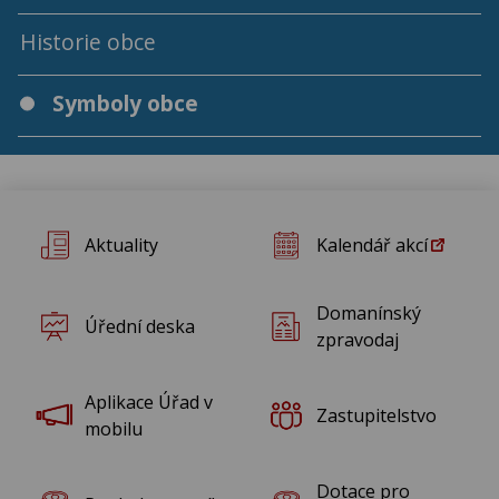
Rok 2019
Historie obce
Rok 2018
Symboly obce
Rok 2017
Rok 2016
Aktuality
Kalendář akcí
Rok 2015
Domanínský
Úřední deska
Rok 2014
zpravodaj
Rok 2013
Aplikace Úřad v
Zastupitelstvo
mobilu
Rok 2012
Dotace pro