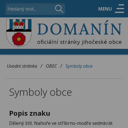
MENU
ÚŘAD
OBEC
/
/
Úvodní stránka
OBEC
Symboly obce
VOLNÝ ČAS
Symboly obce
KONTAKTY
Popis znaku
Dělený štít. Nahoře ve stříbrno-modře sedmkrát