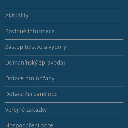
Aktuality
Povinné informace
Zastupitelstvo a výbory
Domanínský zpravodaj
Programy a usnesení ZO
Dotace pro občany
Archív programů a usnesení ZO
Archiv Domanínského zpravodaje
Dotace čerpané obcí
Členové ZO
Jednací řád ZO
Veřejné zakázky
2018 - 2022
Výbory
Hospodaření obce
2014 - 2018