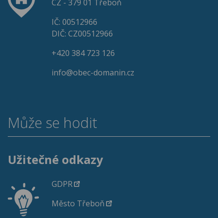
CZ - 379 01 Třeboň
IČ: 00512966
DIČ: CZ00512966
+420 384 723 126
info@obec-domanin.cz
Může se hodit
Užitečné odkazy
GDPR
Město Třeboň