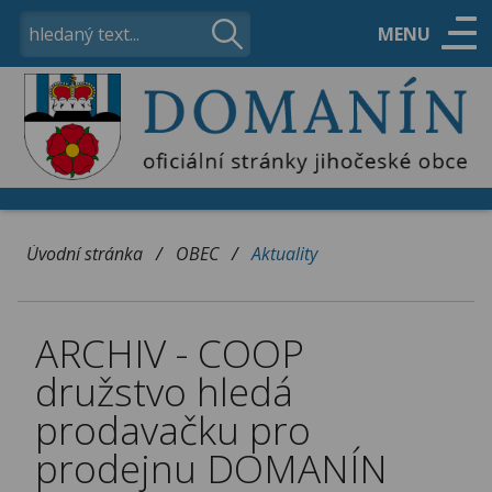
MENU
ÚŘAD
OBEC
/
/
Úvodní stránka
OBEC
Aktuality
VOLNÝ ČAS
ARCHIV - COOP
KONTAKTY
družstvo hledá
prodavačku pro
prodejnu DOMANÍN