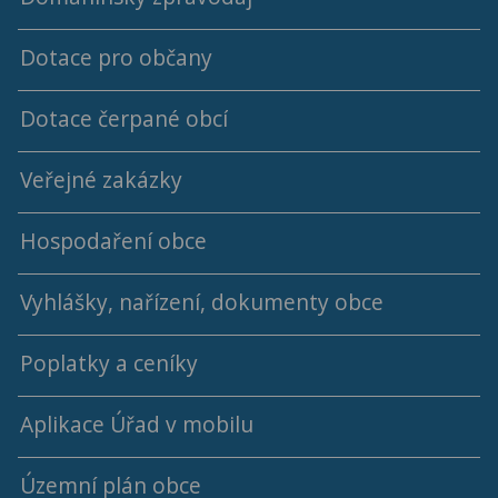
Dotace pro občany
Archív programů a usnesení ZO
Archiv Domanínského zpravodaje
Dotace čerpané obcí
Členové ZO
Jednací řád ZO
Veřejné zakázky
2018 - 2022
Výbory
Hospodaření obce
2014 - 2018
Vyhlášky, nařízení, dokumenty obce
Střednědobý výhled rozpočtu
Poplatky a ceníky
Rok 2026
Aplikace Úřad v mobilu
Rok 2025
Rok 2024
Územní plán obce