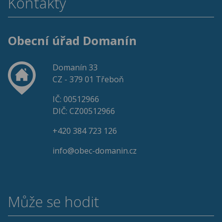
Kontakty
Obecní úřad Domanín
Domanín 33
CZ - 379 01 Třeboň
IČ: 00512966
DIČ: CZ00512966
+420 384 723 126
info@obec-domanin.cz
Může se hodit