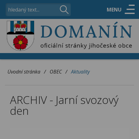
MENU
ÚŘAD
OBEC
/
/
Úvodní stránka
OBEC
Aktuality
VOLNÝ ČAS
ARCHIV - Jarní svozový
KONTAKTY
den