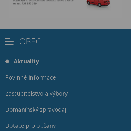
OBEC
Aktuality
Povinné informace
Zastupitelstvo a výbory
Domanínský zpravodaj
Programy a usnesení ZO
Dotace pro občany
Archív programů a usnesení ZO
Archiv Domanínského zpravodaje