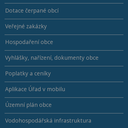
Dotace čerpané obcí
Členové ZO
Jednací řád ZO
Veřejné zakázky
2018 - 2022
Výbory
Hospodaření obce
2014 - 2018
Vyhlášky, nařízení, dokumenty obce
Střednědobý výhled rozpočtu
Poplatky a ceníky
Rok 2026
Aplikace Úřad v mobilu
Rok 2025
Rok 2024
Územní plán obce
Rok 2023
Vodohospodářská infrastruktura