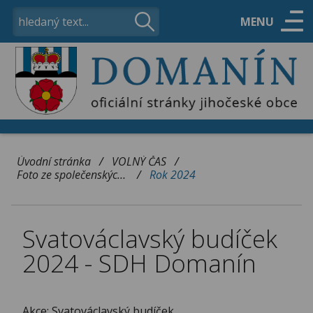
MENU
ÚŘAD
OBEC
/
/
Úvodní stránka
VOLNÝ ČAS
/
Foto ze společenských akcí
Rok 2024
VOLNÝ ČAS
Svatováclavský budíček
KONTAKTY
2024 - SDH Domanín
Akce: Svatováclavský budíček