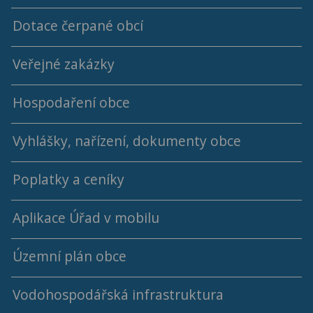
Dotace čerpané obcí
Členové ZO
Jednací řád ZO
Veřejné zakázky
2018 - 2022
Výbory
Hospodaření obce
2014 - 2018
Vyhlášky, nařízení, dokumenty obce
Střednědobý výhled rozpočtu
Poplatky a ceníky
Rok 2026
Aplikace Úřad v mobilu
Rok 2025
Rok 2024
Územní plán obce
Rok 2023
Vodohospodářská infrastruktura