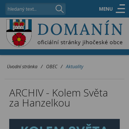
MENU
ÚŘAD
OBEC
/
/
Úvodní stránka
OBEC
Aktuality
VOLNÝ ČAS
ARCHIV - Kolem Světa
KONTAKTY
za Hanzelkou