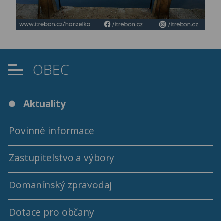
OBEC
Aktuality
Povinné informace
Zastupitelstvo a výbory
Domanínský zpravodaj
Programy a usnesení ZO
Dotace pro občany
Archív programů a usnesení ZO
Archiv Domanínského zpravodaje