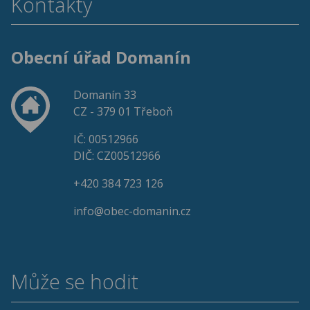
Kontakty
Obecní úřad Domanín
Domanín 33
CZ - 379 01 Třeboň
IČ: 00512966
DIČ: CZ00512966
+420 384 723 126
info@obec-domanin.cz
Může se hodit